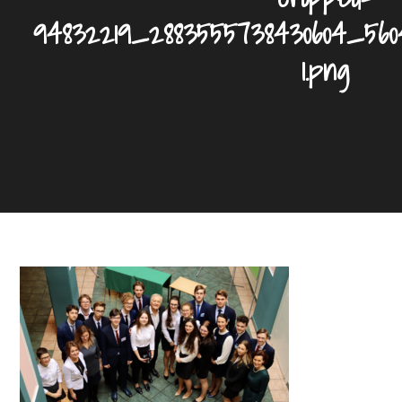
94832219_2883555738430604_560
1.png