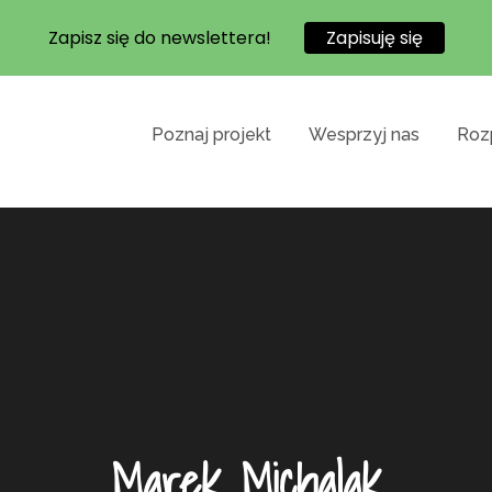
Zapisz się do newslettera!
Zapisuję się
Poznaj projekt
Wesprzyj nas
Rozp
a obywatelska Fundacji na rzecz Praw Ucznia m
olog w każdej szkole
prowadzającego obowiązek zatrudniania psychol
m, prosimy!
Marek Michalak