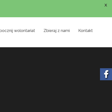
X
ocznij wolontariat
Zbieraj z nami
Kontakt
ająca na celu wniesienie do Sejmu projektu
ogów w szkołach. Dołącz się, zbierz podpisy i