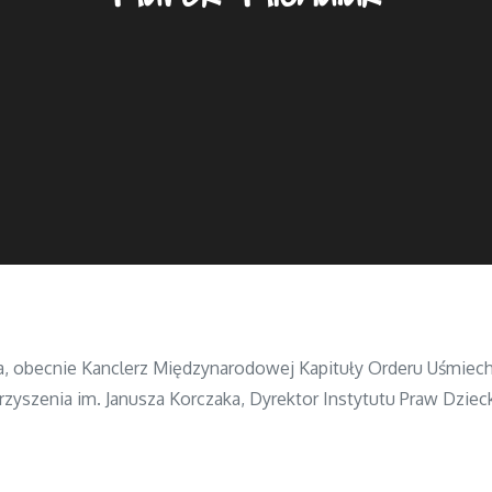
a, obecnie Kanclerz Międzynarodowej Kapituły Orderu Uśmiec
szenia im. Janusza Korczaka, Dyrektor Instytutu Praw Dzieck