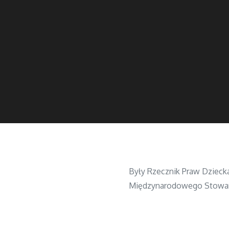
Były Rzecznik Praw Dzieck
Międzynarodowego Stowarzy