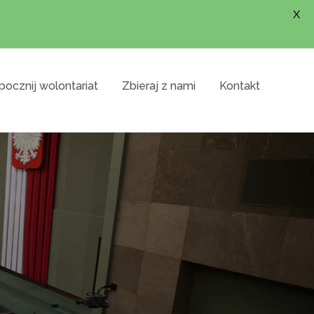
X
ocznij wolontariat
Zbieraj z nami
Kontakt
ająca na celu wniesienie do Sejmu projektu
ogów w szkołach. Dołącz się, zbierz podpisy i