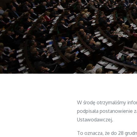
W środę otrzymaliśmy infor
podpisała postanowienie z
Ustawodawczej.
To oznacza, że do 28 grud