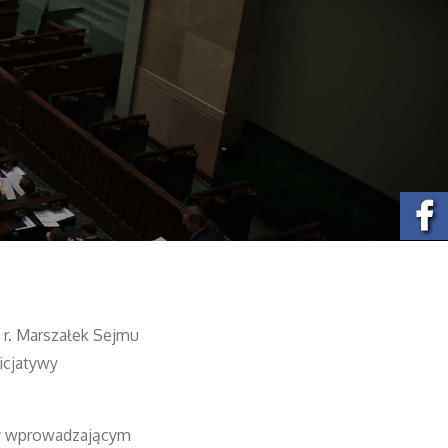
 r. Marszałek Sejmu
icjatywy
wy wprowadzającym