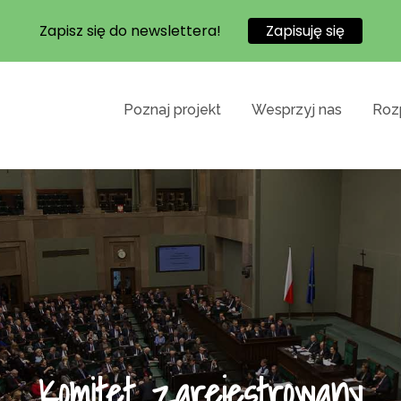
Zapisz się do newslettera!
Zapisuję się
Poznaj projekt
Wesprzyj nas
Rozp
a obywatelska Fundacji na rzecz Praw Ucznia m
olog w każdej szkole
prowadzającego obowiązek zatrudniania psychol
m, prosimy!
Komitet zarejestrowany