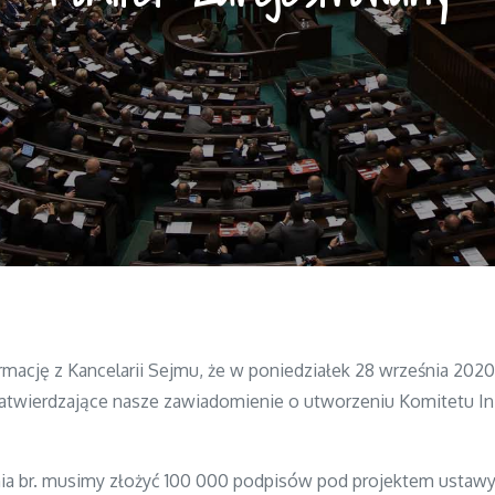
mację z Kancelarii Sejmu, że w poniedziałek 28 września 2020
atwierdzające nasze zawiadomienie o utworzeniu Komitetu In
nia br. musimy złożyć 100 000 podpisów pod projektem usta